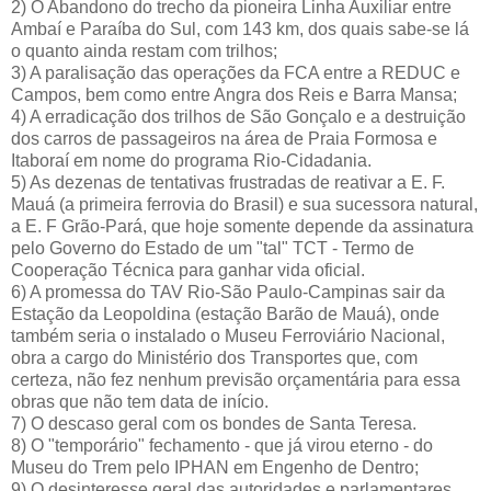
2) O Abandono do trecho da pioneira Linha Auxiliar entre
Ambaí e Paraíba do Sul, com 143 km, dos quais sabe-se lá
o quanto ainda restam com trilhos;
3) A paralisação das operações da FCA entre a REDUC e
Campos, bem como entre Angra dos Reis e Barra Mansa;
4) A erradicação dos trilhos de São Gonçalo e a destruição
dos carros de passageiros na área de Praia Formosa e
Itaboraí em nome do programa Rio-Cidadania.
5) As dezenas de tentativas frustradas de reativar a E. F.
Mauá (a primeira ferrovia do Brasil) e sua sucessora natural,
a E. F Grão-Pará, que hoje somente depende da assinatura
pelo Governo do Estado de um "tal" TCT - Termo de
Cooperação Técnica para ganhar vida oficial.
6) A promessa do TAV Rio-São Paulo-Campinas sair da
Estação da Leopoldina (estação Barão de Mauá), onde
também seria o instalado o Museu Ferroviário Nacional,
obra a cargo do Ministério dos Transportes que, com
certeza, não fez nenhum previsão orçamentária para essa
obras que não tem data de início.
7) O descaso geral com os bondes de Santa Teresa.
8) O "temporário" fechamento - que já virou eterno - do
Museu do Trem pelo IPHAN em Engenho de Dentro;
9) O desinteresse geral das autoridades e parlamentares