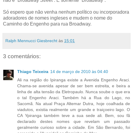
não é “Broadway Street”. É somente “Broadway”.
Só espero que não venha nenhum político ou incorporadora
adoradores de nomes ingleses e mudem o nome do
Caminho do Engenho para rua Broadway.
Ralph Mennucci Giesbrecht
às
15:01
3 comentários:
Thiago Teixeira
14 de março de 2010 às 04:40
Ali na região do Ipiranga existe a Avenida Engenho Araci.
Chama-se avenida apesar de ser bem estreita, e beira a
linha de alta tensão da Eletropaulo. Nunca soube o que era
o tal Engenho Araci. Também há a Rua do Lago, no
Sacomã. Na atual Praça Altemar Dutra, hoje coalhada de
viadutos, existia realmente um grande e traiçoeiro lago. O
CA Ypiranga também teve a sua sede ali. Bem, sou fã
declarado destes nomes que revelam um passado
geralmente curioso sobre a cidade. Em São Bernardo, foi