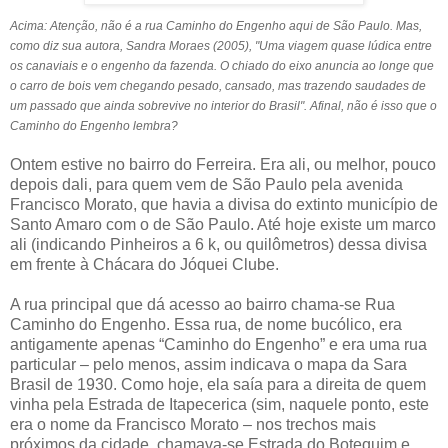
Acima: Atenção, não é a rua Caminho do Engenho aqui de São Paulo. Mas,
como diz sua autora, Sandra Moraes (2005), "Uma viagem quase lúdica entre
os canaviais e o engenho da fazenda. O chiado do eixo anuncia ao longe que
o carro de bois vem chegando pesado, cansado, mas trazendo saudades de
um passado que ainda sobrevive no interior do Brasil". Afinal, não é isso que o
Caminho do Engenho lembra?
Ontem estive no bairro do Ferreira. Era ali, ou melhor, pouco
depois dali, para quem vem de São Paulo pela avenida
Francisco Morato, que havia a divisa do extinto município de
Santo Amaro com o de São Paulo. Até hoje existe um marco
ali (indicando Pinheiros a 6 k, ou quilômetros) dessa divisa
em frente à Chácara do Jóquei Clube.
A rua principal que dá acesso ao bairro chama-se Rua
Caminho do Engenho. Essa rua, de nome bucólico, era
antigamente apenas “Caminho do Engenho” e era uma rua
particular – pelo menos, assim indicava o mapa da Sara
Brasil de 1930. Como hoje, ela saía para a direita de quem
vinha pela Estrada de Itapecerica (sim, naquele ponto, este
era o nome da Francisco Morato – nos trechos mais
próximos da cidade, chamava-se Estrada do Botequim e