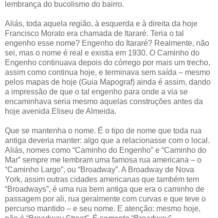
lembrança do bucolismo do bairro.
Aliás, toda aquela região, à esquerda e à direita da hoje
Francisco Morato era chamada de Itararé. Teria o tal
engenho esse nome? Engenho do Itararé? Realmente, não
sei, mas o nome é real e existia em 1930. O Caminho do
Engenho continuava depois do córrego por mais um trecho,
assim como continua hoje, e terminava sem saída – mesmo
pelos mapas de hoje (Guia Mapograf) ainda é assim, dando
a impressão de que o tal engenho para onde a via se
encaminhava seria mesmo aquelas construções antes da
hoje avenida Eliseu de Almeida.
Que se mantenha o nome. É o tipo de nome que toda rua
antiga deveria manter: algo que a relacionasse com o local.
Aliás, nomes como “Caminho do Engenho” e “Caminho do
Mar” sempre me lembram uma famosa rua americana – o
“Caminho Largo”, ou “Broadway”. A Broadway de Nova
York, assim outras cidades americanas que também tem
“Broadways”, é uma rua bem antiga que era o caminho de
passagem por ali, rua geralmente com curvas e que teve o
percurso mantido – e seu nome. E atenção: mesmo hoje,