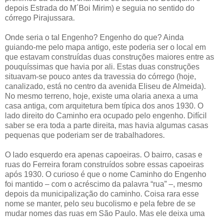
depois Estrada do M´Boi Mirim) e seguia no sentido do
córrego Pirajussara.
Onde seria o tal Engenho? Engenho do que? Ainda
guiando-me pelo mapa antigo, este poderia ser o local em
que estavam construídas duas construções maiores entre as
pouquíssimas que havia por ali. Estas duas construções
situavam-se pouco antes da travessia do córrego (hoje,
canalizado, está no centro da avenida Eliseu de Almeida).
No mesmo terreno, hoje, existe uma olaria anexa a uma
casa antiga, com arquitetura bem típica dos anos 1930. O
lado direito do Caminho era ocupado pelo engenho. Difícil
saber se era toda a parte direita, mas havia algumas casas
pequenas que poderiam ser de trabalhadores.
O lado esquerdo era apenas capoeiras. O bairro, casas e
ruas do Ferreira foram construídos sobre essas capoeiras
após 1930. O curioso é que o nome Caminho do Engenho
foi mantido – com o acréscimo da palavra “rua” –, mesmo
depois da municipalização do caminho. Coisa rara esse
nome se manter, pelo seu bucolismo e pela febre de se
mudar nomes das ruas em São Paulo. Mas ele deixa uma